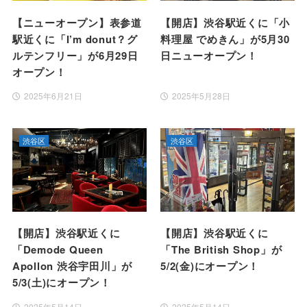
【ニューオープン】表参道
【開店】渋谷駅近くに「小
駅近くに「I’m donut？グ
料理屋 でめきん」が5月30
ルテンフリー」が6月29日
日ニューオープン！
オープン！
2025年6月21日
2025年5月28日
渋谷区
渋谷区
【開店】渋谷駅近くに
【開店】渋谷駅近くに
「Demode Queen
「The British Shop」が
Apollon 渋谷宇田川」が
5/2(金)にオープン！
5/3(土)にオープン！
2025年5月14日
2025年5月14日