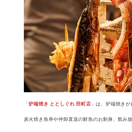
「
炉端焼き ととしぐれ 田町店
」は、炉端焼きが
炭火焼き魚串や仲卸直送の鮮魚のお刺身、飲み