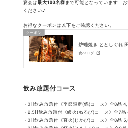
宴会は
最大100名様
まで可能となっています！お
ください♪
お得なクーポンは以下をご確認ください。
クーポン
炉端焼き ととしぐれ 田
食べログ
飲み放題付コース
・3H飲み放題付《季節限定(鍋)コース》全8品 4,
・2.5H飲み放題付《緩火(ぬるび)コース》全7品 4
・3H飲み放題付《直火(じかび)コース》全8品 5,
・3H飲み放題付《灯火(ともしび)コース》全9品 6