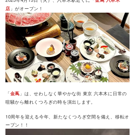
金蔦 六本木
店
」がオープン！
「
金蔦
」は、せわしなく華やかな街 東京 六本木に日常の
喧騒から離れくつろぎの時を演出します。
10周年を迎える今年、新たなくつろぎ空間を備え、移転オ
ープン！！