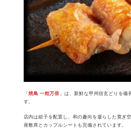
「
焼鳥 一粒万倍
」は、新鮮な甲州信玄どりを備
す。
店内は組子を配置し、和の趣向を凝らした寛ぎ空
座敷席とカップルシートも完備されています。