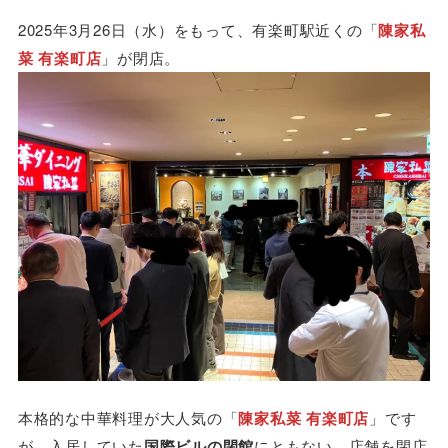
2025年3月26日（水）をもって、有楽町駅近くの「
陳家私
菜 有楽町店
」が閉店。
本格的な中華料理が大人気の「
陳家私菜 有楽町店
」です
が、入居していた
国際ビルの閉館
にともない、店舗を閉店