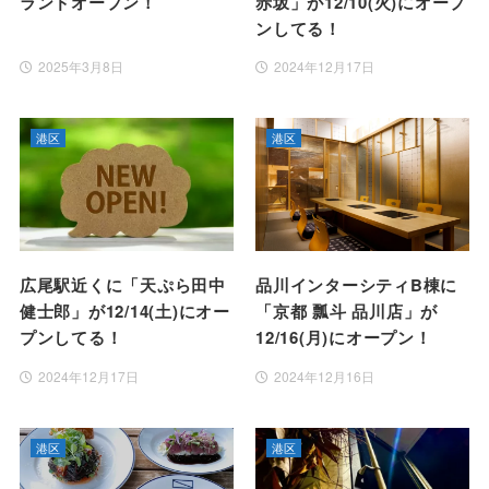
ランドオープン！
赤坂」が12/10(火)にオープ
ンしてる！
2025年3月8日
2024年12月17日
港区
港区
広尾駅近くに「天ぷら田中
品川インターシティB棟に
健士郎」が12/14(土)にオー
「京都 瓢斗 品川店」が
プンしてる！
12/16(月)にオープン！
2024年12月17日
2024年12月16日
港区
港区